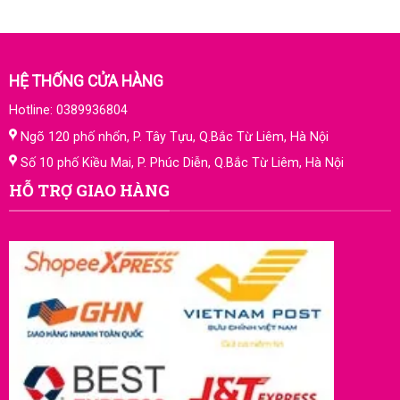
HỆ THỐNG CỬA HÀNG
Hotline: 0389936804
Ngõ 120 phố nhổn, P. Tây Tựu, Q.Bắc Từ Liêm, Hà Nội
Số 10 phố Kiều Mai, P. Phúc Diễn, Q.Bắc Từ Liêm, Hà Nội
HỖ TRỢ GIAO HÀNG