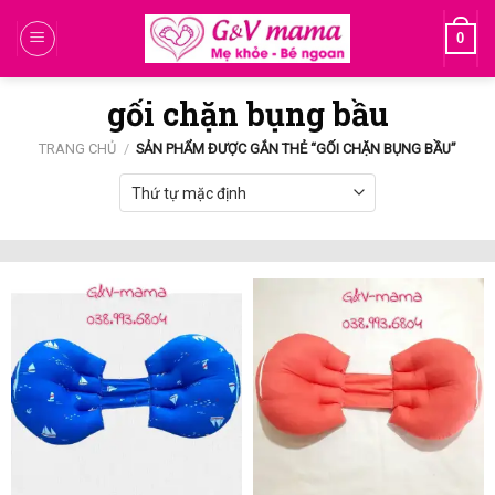
Skip
0
to
content
gối chặn bụng bầu
TRANG CHỦ
/
SẢN PHẨM ĐƯỢC GẮN THẺ “GỐI CHẶN BỤNG BẦU”