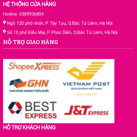
HỆ THỐNG CỬA HÀNG
Hotline: 0389936804
Ngõ 120 phố nhổn, P. Tây Tựu, Q.Bắc Từ Liêm, Hà Nội
Số 10 phố Kiều Mai, P. Phúc Diễn, Q.Bắc Từ Liêm, Hà Nội
HỖ TRỢ GIAO HÀNG
HỖ TRỢ KHÁCH HÀNG