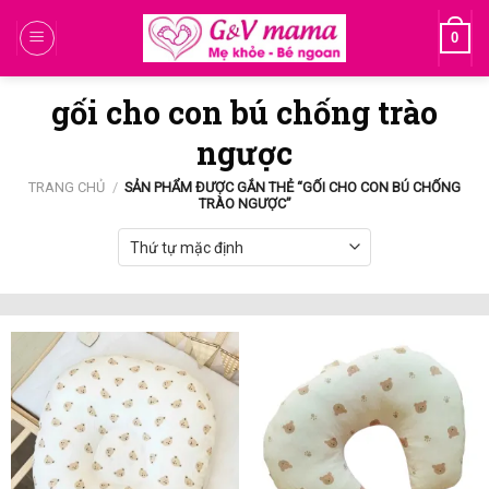
Skip
0
to
content
gối cho con bú chống trào
ngược
TRANG CHỦ
/
SẢN PHẨM ĐƯỢC GẮN THẺ “GỐI CHO CON BÚ CHỐNG
TRÀO NGƯỢC”