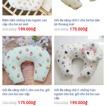
Đệm nằm chống trào ngược cao
Gối đa năng chữ C cho bé bú tiện
cấp cho bé sơ sinh
lợi thoáng mát
199.000
₫
175.000
₫
350.000
₫
250.000
₫
Gối đa năng chữ C cho con bú, gối
Gối đa năng chữ C chống trào
cho con bú cao cấp
ngược cho bé, gối cho bé bú cao
cấp
175.000
₫
199.000
₫
250.000
₫
250.000
₫