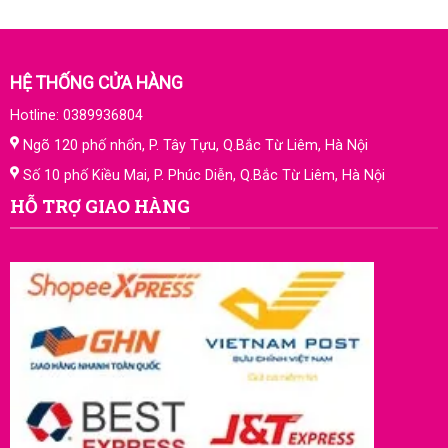
HỆ THỐNG CỬA HÀNG
Hotline: 0389936804
Ngõ 120 phố nhổn, P. Tây Tựu, Q.Bắc Từ Liêm, Hà Nội
Số 10 phố Kiều Mai, P. Phúc Diễn, Q.Bắc Từ Liêm, Hà Nội
HỖ TRỢ GIAO HÀNG