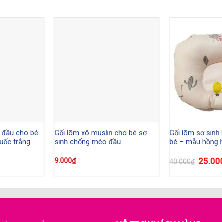
 đầu cho bé
Gối lõm xô muslin cho bé sơ
Gối lõm sơ sinh
uốc trắng
sinh chống méo đầu
bé – mẫu hồng 
25.00
9.000
₫
40.000
₫