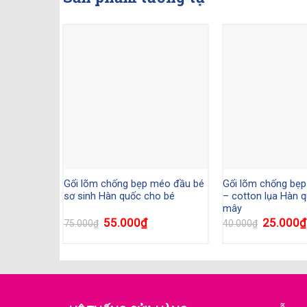
Gối lõm chống bẹp méo đầu bé
Gối lõm chống bẹp
sơ sinh Hàn quốc cho bé
– cotton lụa Hàn q
mây
55.000
₫
25.000
₫
75.000
₫
40.000
₫