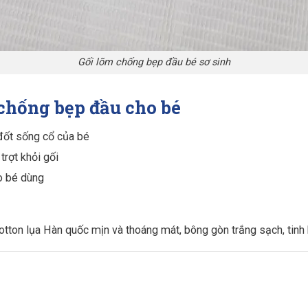
Gối lõm chống bẹp đầu bé sơ sinh
chống bẹp đầu cho bé
đốt sống cổ của bé
rợt khỏi gối
o bé dùng
ton lụa Hàn quốc mịn và thoáng mát, bông gòn trắng sạch, tinh k