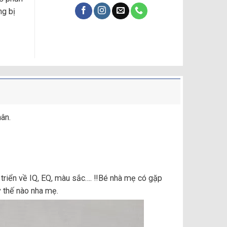
ng bị
g số lượng
ân.
riển về IQ, EQ, màu sắc…. ‼️Bé nhà mẹ có gặp
 thế nào nha mẹ.