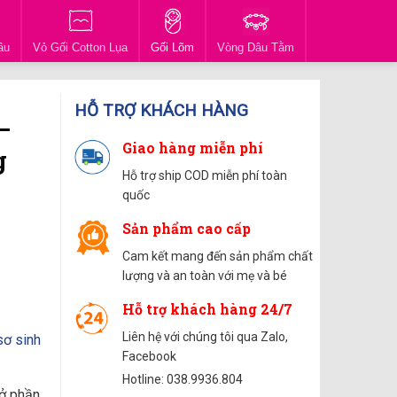
ầu
Vỏ Gối Cotton Lụa
Gối Lõm
Vòng Dâu Tằm
HỖ TRỢ KHÁCH HÀNG
–
Giao hàng miễn phí
g
Hỗ trợ ship COD miễn phí toàn
quốc
Sản phẩm cao cấp
Cam kết mang đến sản phẩm chất
lượng và an toàn với mẹ và bé
Hỗ trợ khách hàng 24/7
Liên hệ với chúng tôi qua Zalo,
sơ sinh
Facebook
Hotline: 038.9936.804
 ở phần