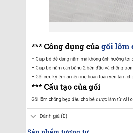
*** Công dụng của
gối lõm 
– Giúp bé dễ dàng nằm mà không ảnh hưởng tới 
– Giúp bé nằm cân bằng 2 bên đầu và chống trơn t
– Gối cực kỳ êm ái nên mẹ hoàn toàn yên tâm ch
*** Cấu tạo của gối
Gối lõm chống bẹp đầu cho bé được làm từ vải cot
Đánh giá (0)
Sản phẩm tương tự