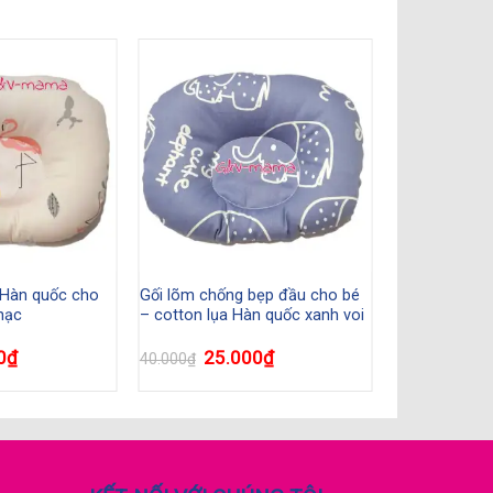
 Hàn quốc cho
Gối lõm chống bẹp đầu cho bé
hạc
– cotton lụa Hàn quốc xanh voi
0
₫
25.000
₫
40.000
₫