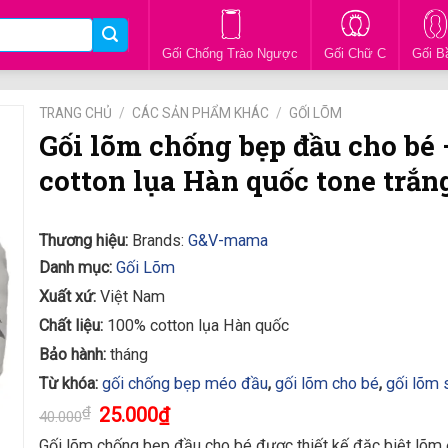
Gối Chống Trào Ngược
Gối Chữ C
Gối B
TRANG CHỦ
/
CÁC SẢN PHẨM KHÁC
/
GỐI LÕM
Gối lõm chống bẹp đầu cho bé 
cotton lụa Hàn quốc tone trắn
Thương hiệu:
Brands:
G&V-mama
Danh mục:
Gối Lõm
Xuất xứ:
Việt Nam
Chất liệu:
100% cotton lụa Hàn quốc
Bảo hành:
tháng
Từ khóa:
gối chống bẹp méo đầu
,
gối lõm cho bé
,
gối lõm 
₫
25.000
₫
40.000
Gối lõm chống bẹp đầu cho bé được thiết kế đặc biệt lõm