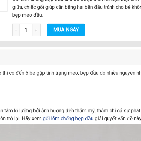
giữa, chiếc gối giúp cân bằng hai bên đầu tránh cho bé khô
bẹp méo đầu.
Gối lõm chống bẹp đầu cho bé - cotton lụa Hàn quốc tone trắn
MUA NGAY
é thì có đến 5 bé gặp tình trạng méo, bẹp đầu do nhiều nguyên nh
 tâm kĩ lưỡng bởi ảnh hương đến thẩm mỹ, thậm chí cả sự phát t
ròn trở lại. Hãy xem
gối lõm chống bẹp đầu
giải quyết vấn đề này