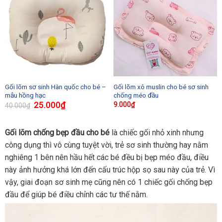
Gối lõm sơ sinh Hàn quốc cho bé –
Gối lõm xô muslin cho bé sơ sinh
mẫu hồng hạc
chống méo đầu
25.000
₫
9.000
₫
40.000
₫
Gối lõm chống bẹp đầu cho bé
là chiếc gối nhỏ xinh nhưng
công dụng thì vô cùng tuyệt vời, trẻ sơ sinh thường hay nằm
nghiêng 1 bên nên hầu hết các bé đều bị bẹp méo đầu, điều
này ảnh hưởng khá lớn đến cấu trúc hộp sọ sau này của trẻ. Vì
vậy, giai đoạn sơ sinh mẹ cũng nên có 1 chiếc gối chống bẹp
đầu để giúp bé điều chỉnh các tư thế nằm.