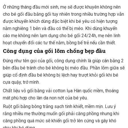
Ở những tháng đầu mới sinh, mẹ sẽ được khuyên không nên
cho bé gối đầu bằng gối tuy nhiên trong nhiều trường hợp vẫn
được khuyến khích dùng đặc biệt khi bé yêu có hiện tượng
nằm nghiêng 1 bên và đầu có thể bị méo. Khi dùng khuyến
cáo mẹ không nên lạm dụng cho bé gối 24/24h, mẹ nên linh
hoạt chuyển đổi các tư thế nằm, bồng bế trẻ nếu cần thiết.
Công dụng của gối lõm chống bẹp đầu
Đúng như tên gọi của gối, công dụng chính là giúp cân bằng 2
bên đầu bé tránh cho bé không bị méo đầu. Phần lõm giữa sẽ
giúp cố định đầu bé không bị lệch hay trượt khỏi gối khi bé
cựa quậy, trở mình.
Chất liệu vỏ gối bằng vải cotton lụa Hàn quốc mềm, thoáng
mát phù hợp cho làn da non nớt của bé yêu.
Ruột gối bằng bông trắng sạch tinh khiết, mềm mịn. Lưu ý
rằng nhiều mẹ thường muốn gối phải căng phồng nhưng khi
căng phồng quá mức sẽ khiến gối trở lên cứng và gây khó
chịu khi bé dùng.