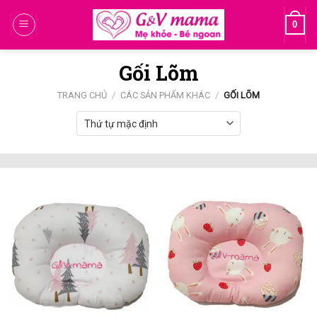
Skip
0
to
content
Gối Lõm
TRANG CHỦ
/
CÁC SẢN PHẨM KHÁC
/
GỐI LÕM