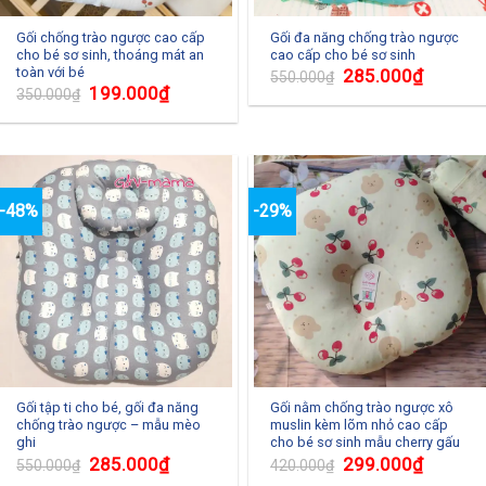
Gối chống trào ngược cao cấp
Gối đa năng chống trào ngược
cho bé sơ sinh, thoáng mát an
cao cấp cho bé sơ sinh
toàn với bé
285.000
₫
550.000
₫
199.000
₫
350.000
₫
-48%
-29%
Gối tập ti cho bé, gối đa năng
Gối nằm chống trào ngược xô
chống trào ngược – mẫu mèo
muslin kèm lõm nhỏ cao cấp
ghi
cho bé sơ sinh mẫu cherry gấu
285.000
₫
299.000
₫
550.000
₫
420.000
₫