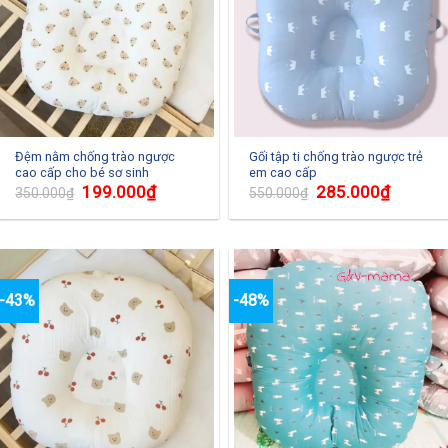
Đệm nằm chống trào ngược
Gối tập ti chống trào ngược trẻ
cao cấp cho bé sơ sinh
em cao cấp
199.000
₫
285.000
₫
350.000
₫
550.000
₫
-43%
-48%