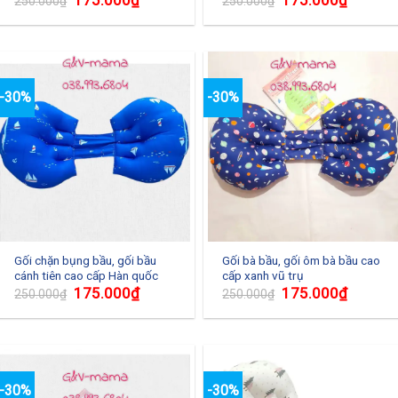
175.000
₫
175.000
₫
250.000
₫
250.000
₫
-30%
-30%
Gối chặn bụng bầu, gối bầu
Gối bà bầu, gối ôm bà bầu cao
cánh tiên cao cấp Hàn quốc
cấp xanh vũ trụ
175.000
₫
175.000
₫
250.000
₫
250.000
₫
-30%
-30%