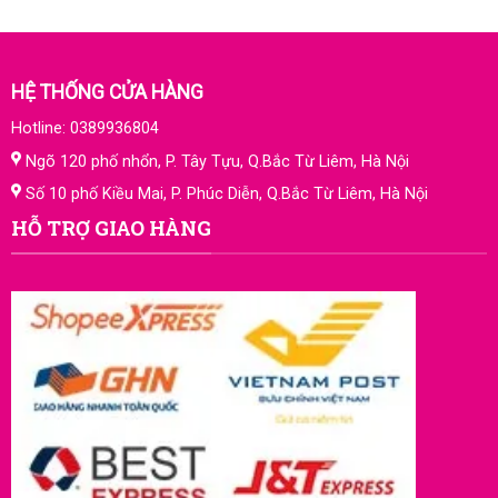
HỆ THỐNG CỬA HÀNG
Hotline: 0389936804
Ngõ 120 phố nhổn, P. Tây Tựu, Q.Bắc Từ Liêm, Hà Nội
Số 10 phố Kiều Mai, P. Phúc Diễn, Q.Bắc Từ Liêm, Hà Nội
HỖ TRỢ GIAO HÀNG