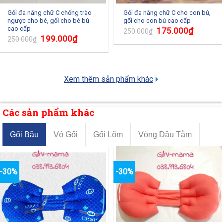
Gối đa năng chữ C chống trào
Gối đa năng chữ C cho con bú,
ngược cho bé, gối cho bé bú
gối cho con bú cao cấp
cao cấp
175.000
₫
250.000
₫
199.000
₫
250.000
₫
Xem thêm sản phẩm khác
Các sản phẩm khác
Gối Bầu
Vỏ Gối
Gối Lõm
Vòng Dâu Tằm
-30%
-30%