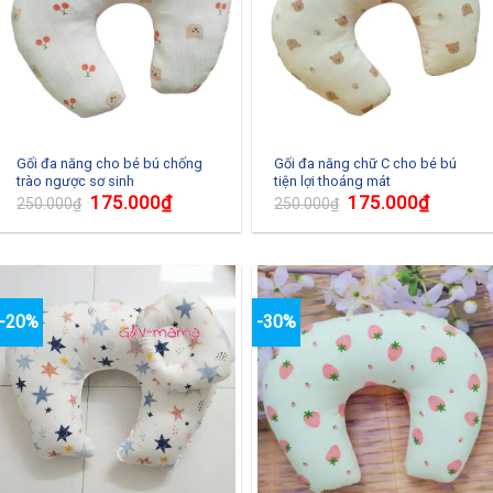
Gối đa năng cho bé bú chống
Gối đa năng chữ C cho bé bú
trào ngược sơ sinh
tiện lợi thoáng mát
175.000
₫
175.000
₫
250.000
₫
250.000
₫
-20%
-30%