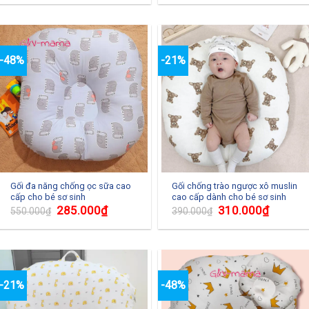
-48%
-21%
Gối đa năng chống ọc sữa cao
Gối chống trào ngược xô muslin
cấp cho bé sơ sinh
cao cấp dành cho bé sơ sinh
285.000
₫
310.000
₫
550.000
₫
390.000
₫
-21%
-48%