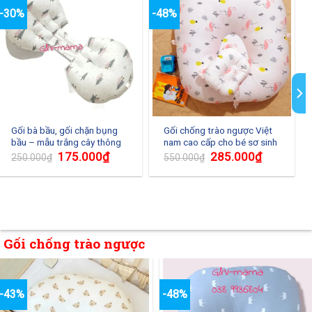
-30%
-48%
Gối bà bầu, gối chặn bụng
Gối chống trào ngược Việt
bầu – mẫu trắng cây thông
nam cao cấp cho bé sơ sinh
175.000
₫
285.000
₫
250.000
₫
550.000
₫
Gối chống trào ngược
-43%
-48%