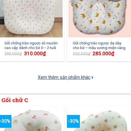
Gối chống trào ngược xô muslin
Gối chống trào ngược dạ dày
cao cấp dành cho bé 0 – 2 tuổi
cho bé – mẫu vương miện vàng
310.000
₫
285.000
₫
390.000
₫
550.000
₫
Xem thêm sản phẩm khác
Gối chữ C
-30%
-30%