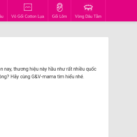
ầu
Vỏ Gối Cotton Lụa
Gối Lõm
Vòng Dâu Tằm
n nay, thương hiệu này hầu như rất nhiều quốc
không? Hãy cùng G&V-mama tìm hiểu nhé.