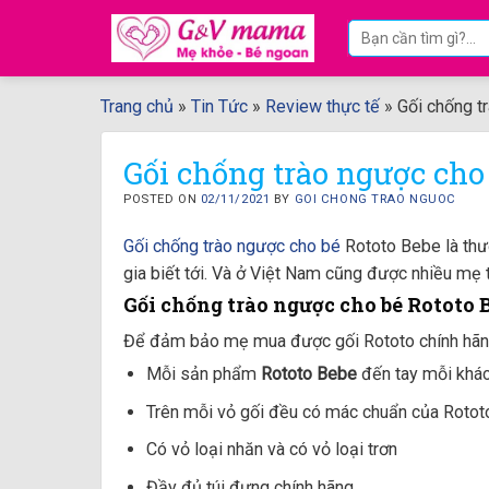
Skip
Tìm
to
kiếm:
content
Trang chủ
»
Tin Tức
»
Review thực tế
»
Gối chống t
Gối chống trào ngược cho
POSTED ON
02/11/2021
BY
GOI CHONG TRAO NGUOC
Gối chống trào ngược cho bé
Rototo Bebe là thươ
gia biết tới. Và ở Việt Nam cũng được nhiều mẹ
Gối chống trào ngược cho bé Rototo
Để đảm bảo mẹ mua được gối Rototo chính hãng,
Mỗi sản phẩm
Rototo Bebe
đến tay mỗi khác
Trên mỗi vỏ gối đều có mác chuẩn của Roto
Có vỏ loại nhăn và có vỏ loại trơn
Đầy đủ túi đựng chính hãng