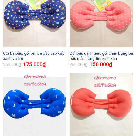
Gối bà bầu, gối ôm bà bầu cao cấp
Gối bầu cánh tiên, gối chặn bụng bà
xanh vũ trụ
bầu mẫu hồng tim xinh xắn
175.000
₫
150.000
₫
250.000
₫
250.000
₫