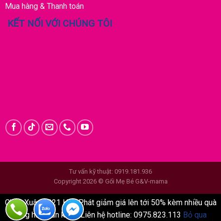
Mua hàng & Thanh toán
KẾT NỐI VỚI CHÚNG TÔI
Tư vấn kỹ thuật: 0919.181.936
Copyright 2026 © Gối Mẹ Bé G&V-mama
Chào Xuân 2021 Hòa Phát giảm giá lên tới 50% kèm nhiều quà
tặng hấp dẫn khác. Liên hệ hotline: 0975.823.113
Bỏ qua