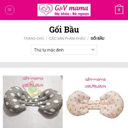
Skip
0
to
content
Gối Bầu
TRANG CHỦ
/
CÁC SẢN PHẨM KHÁC
/
GỐI BẦU