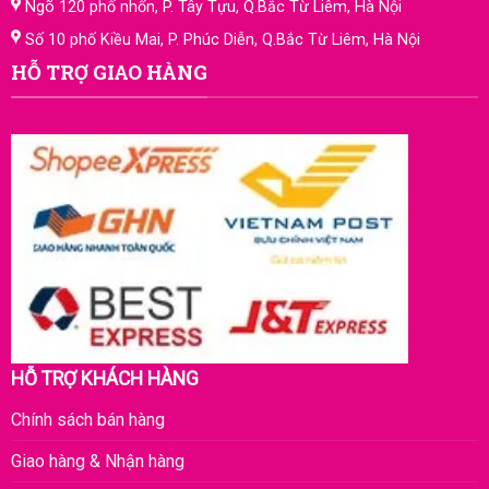
Ngõ 120 phố nhổn, P. Tây Tựu, Q.Bắc Từ Liêm, Hà Nội
Số 10 phố Kiều Mai, P. Phúc Diễn, Q.Bắc Từ Liêm, Hà Nội
HỖ TRỢ GIAO HÀNG
HỖ TRỢ KHÁCH HÀNG
Chính sách bán hàng
Giao hàng & Nhận hàng