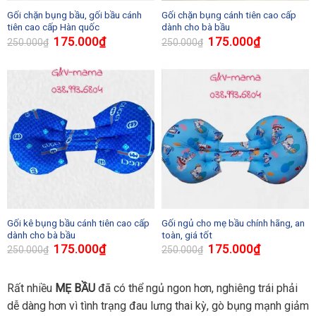
Gối chặn bụng bầu, gối bầu cánh
Gối chặn bụng cánh tiên cao cấp
tiên cao cấp Hàn quốc
dành cho bà bầu
175.000
₫
175.000
₫
250.000
₫
250.000
₫
Gối kê bụng bầu cánh tiên cao cấp
Gối ngủ cho mẹ bầu chính hãng, an
dành cho bà bầu
toàn, giá tốt
175.000
₫
175.000
₫
250.000
₫
250.000
₫
Rất nhiều
MẸ BẦU
đã có thể ngủ ngon hơn, nghiêng trái phải
dễ dàng hơn vì tình trạng đau lưng thai kỳ, gò bụng mạnh giảm