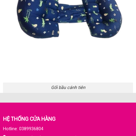
Gối bầu cánh tiên
HỆ THỐNG CỬA HÀNG
Hotline: 0389936804