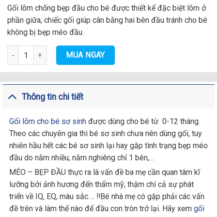
Gối lõm chống bẹp đầu cho bé được thiết kế đặc biệt lõm ở
phần giữa, chiếc gối giúp cân bằng hai bên đầu tránh cho bé
không bị bẹp méo đầu.
Gối lõm sơ sinh Hàn quốc cho bé - mẫu hồng hạc số lượng
MUA NGAY
Thông tin chi tiết
Gối lõm cho bé sơ sinh
được dùng cho bé từ 0-12 tháng.
Theo các chuyên gia thì bé sơ sinh chưa nên dùng gối, tuy
nhiên hầu hết các bé sơ sinh lại hay gặp tình trạng bẹp méo
đầu do nằm nhiều, nằm nghiêng chỉ 1 bên,…
MÉO – BẸP ĐẦU thực ra là vấn đề ba mẹ cần quan tâm kĩ
lưỡng bởi ảnh hương đến thẩm mỹ, thậm chí cả sự phát
triển về IQ, EQ, màu sắc…. ‼️Bé nhà mẹ có gặp phải các vấn
đề trên và làm thế nào để đầu con tròn trở lại. Hãy xem
gối