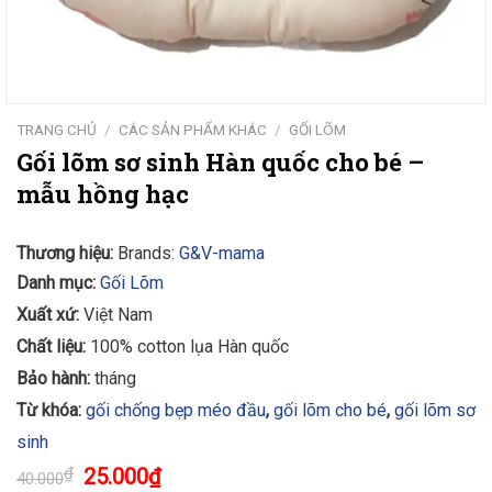
TRANG CHỦ
/
CÁC SẢN PHẨM KHÁC
/
GỐI LÕM
Gối lõm sơ sinh Hàn quốc cho bé –
mẫu hồng hạc
Thương hiệu:
Brands:
G&V-mama
Danh mục:
Gối Lõm
Xuất xứ:
Việt Nam
Chất liệu:
100% cotton lụa Hàn quốc
Bảo hành:
tháng
Từ khóa:
gối chống bẹp méo đầu
,
gối lõm cho bé
,
gối lõm sơ
sinh
₫
25.000
₫
40.000