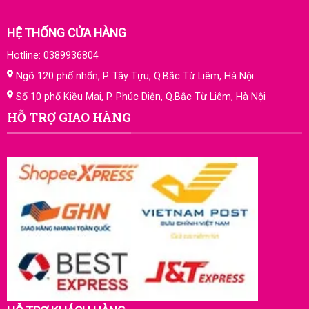
HỆ THỐNG CỬA HÀNG
Hotline: 0389936804
Ngõ 120 phố nhổn, P. Tây Tựu, Q.Bắc Từ Liêm, Hà Nội
Số 10 phố Kiều Mai, P. Phúc Diễn, Q.Bắc Từ Liêm, Hà Nội
HỖ TRỢ GIAO HÀNG