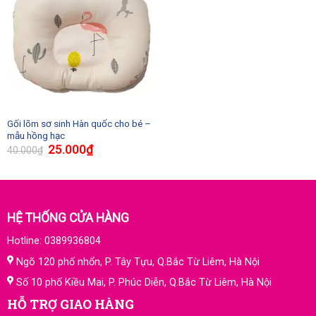
Gối lõm sơ sinh Hàn quốc cho bé –
mẫu hồng hạc
25.000
₫
40.000
₫
HỆ THỐNG CỬA HÀNG
Hotline: 0389936804
Ngõ 120 phố nhổn, P. Tây Tựu, Q.Bắc Từ Liêm, Hà Nội
Số 10 phố Kiều Mai, P. Phúc Diễn, Q.Bắc Từ Liêm, Hà Nội
HỖ TRỢ GIAO HÀNG