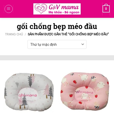
Skip
0
to
content
gối chống bẹp méo đầu
TRANG CHỦ
/
SẢN PHẨM ĐƯỢC GẮN THẺ “GỐI CHỐNG BẸP MÉO ĐẦU”