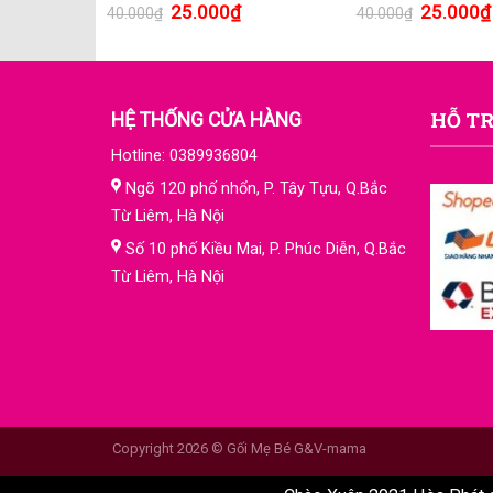
25.000
₫
25.000
₫
40.000
₫
40.000
₫
HỖ TR
HỆ THỐNG CỬA HÀNG
Hotline: 0389936804
Ngõ 120 phố nhổn, P. Tây Tựu, Q.Bắc
Từ Liêm, Hà Nội
Số 10 phố Kiều Mai, P. Phúc Diễn, Q.Bắc
Từ Liêm, Hà Nội
Copyright 2026 © Gối Mẹ Bé G&V-mama