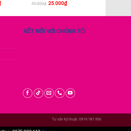
₫
25.000
₫
40.000
₫
KẾT NỐI VỚI CHÚNG TÔI
Tư vấn kỹ thuật: 0919.181.936