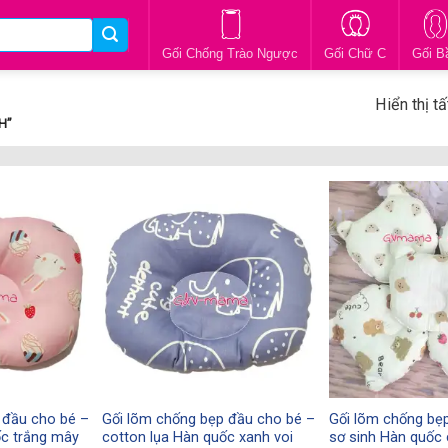
Gối Chống Trào Ngược
Gối Chữ C
Gối B
Hiển thị t
H”
 đầu cho bé –
Gối lõm chống bẹp đầu cho bé –
Gối lõm chống bẹ
ốc trắng mây
cotton lụa Hàn quốc xanh voi
sơ sinh Hàn quốc