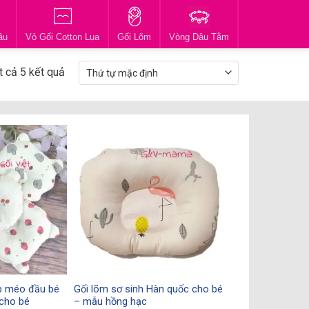
ầu
Vỏ Gối Cotton Lụa
Gối Lõm
Vòng Dâu Tằm
ất cả 5 kết quả
p méo đầu bé
Gối lõm sơ sinh Hàn quốc cho bé
 cho bé
– mẫu hồng hạc