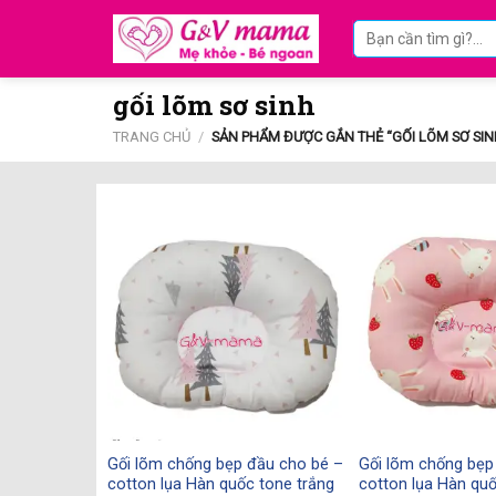
Skip
Tìm
to
kiếm:
content
gối lõm sơ sinh
TRANG CHỦ
/
SẢN PHẨM ĐƯỢC GẮN THẺ “GỐI LÕM SƠ SIN
Gối lõm chống bẹp đầu cho bé –
Gối lõm chống bẹp
cotton lụa Hàn quốc tone trắng
cotton lụa Hàn qu