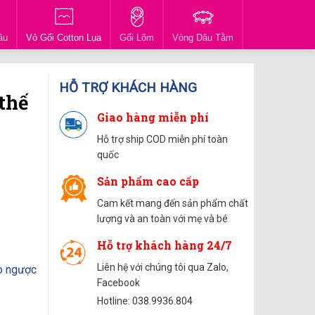
ầu
Vỏ Gối Cotton Lụa
Gối Lõm
Vòng Dâu Tằm
HỖ TRỢ KHÁCH HÀNG
thế
Giao hàng miễn phí
Hỗ trợ ship COD miễn phí toàn
quốc
Sản phẩm cao cấp
Cam kết mang đến sản phẩm chất
lượng và an toàn với mẹ và bé
Hỗ trợ khách hàng 24/7
Liên hệ với chúng tôi qua Zalo,
ào ngược
Facebook
Hotline: 038.9936.804