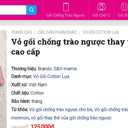
Gối Chống Trào Ngược
Gối Chữ C
Gối B
TRANG CHỦ
/
CÁC SẢN PHẨM KHÁC
/
VỎ GỐI COTTON LỤA
Vỏ gối chống trào ngược thay 
cao cấp
Thương hiệu:
Brands:
G&V-mama
Danh mục:
Vỏ Gối Cotton Lụa
Xuất xứ:
Việt Nam
Chất liệu:
Cotton
Bảo hành:
tháng
Từ khóa:
Vỏ gối chống trào ngược cho bé
,
Vỏ gối chống tr
monmon
,
vỏ gối thay thế của gối chống trào ngược
₫
125.000
₫
180.000