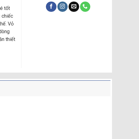
é tốt
 chiếc
thế. Vỏ
 dòng
n thiết