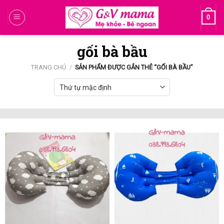
Skip
0
to
content
gối bà bầu
TRANG CHỦ
/
SẢN PHẨM ĐƯỢC GẮN THẺ “GỐI BÀ BẦU”