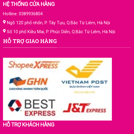
HỆ THỐNG CỬA HÀNG
Hotline: 0389936804
Ngõ 120 phố nhổn, P. Tây Tựu, Q.Bắc Từ Liêm, Hà Nội
Số 10 phố Kiều Mai, P. Phúc Diễn, Q.Bắc Từ Liêm, Hà Nội
HỖ TRỢ GIAO HÀNG
HỖ TRỢ KHÁCH HÀNG