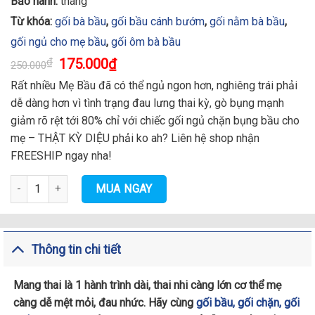
Bảo hành:
tháng
Từ khóa:
gối bà bầu
,
gối bầu cánh bướm
,
gối nằm bà bầu
,
gối ngủ cho mẹ bầu
,
gối ôm bà bầu
₫
175.000
₫
250.000
Rất nhiều Mẹ Bầu đã có thể ngủ ngon hơn, nghiêng trái phải
dễ dàng hơn vì tình trạng đau lưng thai kỳ, gò bụng mạnh
giảm rõ rệt tới 80% chỉ với chiếc gối ngủ chặn bụng bầu cho
mẹ – THẬT KỲ DIỆU phải ko ah? Liên hệ shop nhận
FREESHIP ngay nha!
Gối ngủ cho mẹ bầu chính hãng, an toàn, giá tốt số lượng
MUA NGAY
Thông tin chi tiết
Mang thai là 1 hành trình dài, thai nhi càng lớn cơ thể mẹ
càng dễ mệt mỏi, đau nhức. Hãy cùng
gối bầu, gối chặn, gối