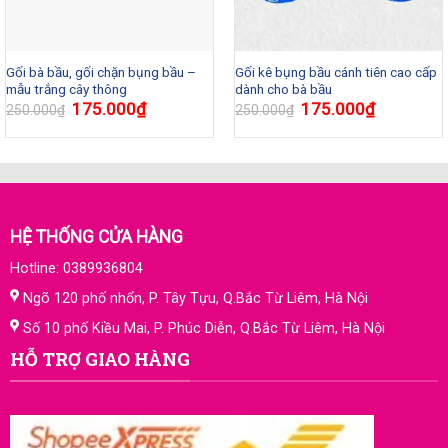
Gối bà bầu, gối chặn bụng bầu –
Gối kê bụng bầu cánh tiên cao cấp
mẫu trắng cây thông
dành cho bà bầu
175.000
₫
175.000
₫
250.000
₫
250.000
₫
HỆ THỐNG CỬA HÀNG
Hotline: 0389936804
Ngõ 120 phố nhổn, P. Tây Tựu, Q.Bắc Từ Liêm, Hà Nội
Số 10 phố Kiều Mai, P. Phúc Diễn, Q.Bắc Từ Liêm, Hà Nội
HỖ TRỢ GIAO HÀNG