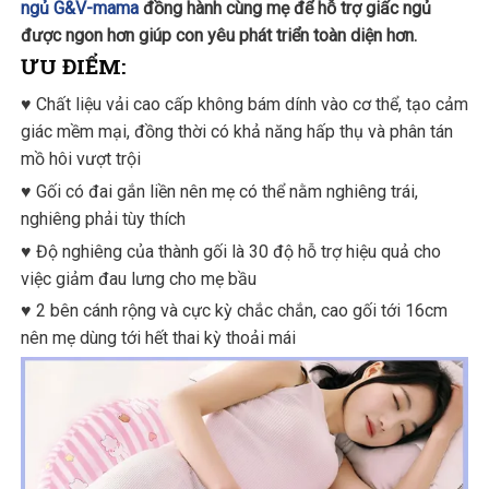
ngủ G&V-mama
đồng hành cùng mẹ để hỗ trợ giấc ngủ
được ngon hơn giúp con yêu phát triển toàn diện hơn.
ƯU ĐIỂM:
♥️ Chất liệu vải cao cấp không bám dính vào cơ thể, tạo cảm
giác mềm mại, đồng thời có khả năng hấp thụ và phân tán
mồ hôi vượt trội
♥️ Gối có đai gắn liền nên mẹ có thể nằm nghiêng trái,
nghiêng phải tùy thích
♥️ Độ nghiêng của thành gối là 30 độ hỗ trợ hiệu quả cho
việc giảm đau lưng cho mẹ bầu
♥️ 2 bên cánh rộng và cực kỳ chắc chắn, cao gối tới 16cm
nên mẹ dùng tới hết thai kỳ thoải mái