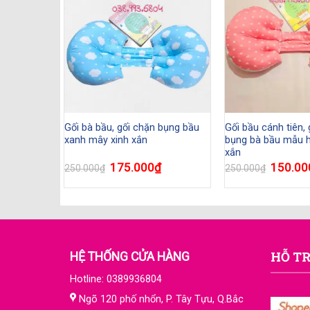
à bầu cao
Gối bà bầu, gối chặn bụng bầu
Gối bầu cánh tiên,
xanh mây xinh xắn
bụng bà bầu mẫu h
xắn
₫
175.000
₫
150.00
250.000
₫
250.000
₫
HỖ TR
HỆ THỐNG CỬA HÀNG
Hotline: 0389936804
Ngõ 120 phố nhổn, P. Tây Tựu, Q.Bắc