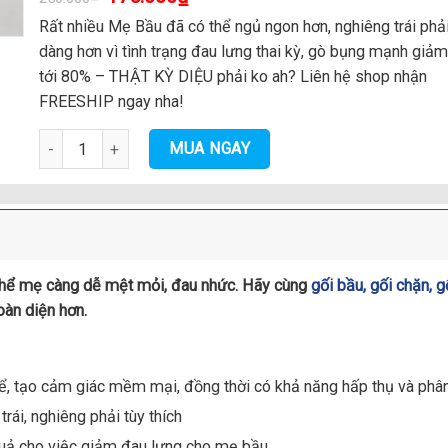
Rất nhiều Mẹ Bầu đã có thể ngủ ngon hơn, nghiêng trái phả
dàng hơn vì tình trạng đau lưng thai kỳ, gò bụng mạnh giảm 
tới 80% – THẬT KỲ DIỆU phải ko ah? Liên hệ shop nhận
FREESHIP ngay nha!
Gối bà bầu cánh tiên to đẹp, gối ngủ cho mẹ bầu cao cấp số l
MUA NGAY
cơ thể mẹ càng dễ mệt mỏi, đau nhức. Hãy cùng
gối bầu, gối chặn,
oàn diện hơn.
hể, tạo cảm giác mềm mại, đồng thời có khả năng hấp thụ và phân
rái, nghiêng phải tùy thích
 quả cho việc giảm đau lưng cho mẹ bầu