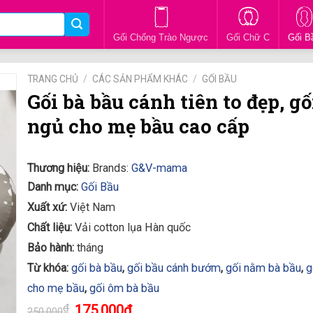
Gối Chống Trào Ngược
Gối Chữ C
Gối B
TRANG CHỦ
/
CÁC SẢN PHẨM KHÁC
/
GỐI BẦU
Gối bà bầu cánh tiên to đẹp, gố
ngủ cho mẹ bầu cao cấp
Thương hiệu:
Brands:
G&V-mama
Danh mục:
Gối Bầu
Xuất xứ:
Việt Nam
Chất liệu:
Vải cotton lụa Hàn quốc
Bảo hành:
tháng
Từ khóa:
gối bà bầu
,
gối bầu cánh bướm
,
gối nằm bà bầu
,
g
cho mẹ bầu
,
gối ôm bà bầu
₫
175.000
₫
250.000