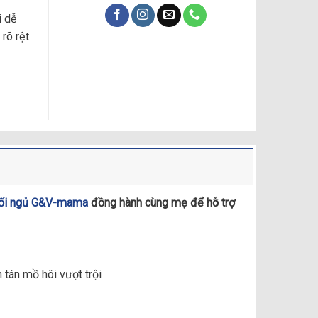
i dễ
rõ rệt
ượng
 gối ngủ G&V-mama
đồng hành cùng mẹ để hỗ trợ
 tán mồ hôi vượt trội