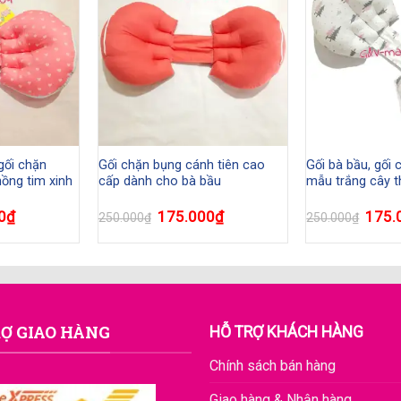
 gối chặn
Gối chặn bụng cánh tiên cao
Gối bà bầu, gối
ồng tim xinh
cấp dành cho bà bầu
mẫu trắng cây 
0
₫
175.000
₫
175.
250.000
₫
250.000
₫
Ợ GIAO HÀNG
HỖ TRỢ KHÁCH HÀNG
Chính sách bán hàng
Giao hàng & Nhận hàng