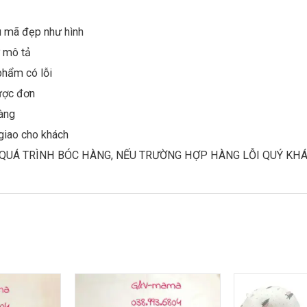
 mã đẹp như hình
 mô tả
phẩm có lỗi
ược đơn
hàng
giao cho khách
 QUÁ TRÌNH BÓC HÀNG, NẾU TRƯỜNG HỢP HÀNG LỖI QUÝ KHÁ