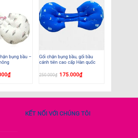
 chặn bụng bầu –
Gối chặn bụng bầu, gối bầu
thông
cánh tiên cao cấp Hàn quốc
000
₫
175.000
₫
250.000
₫
KẾT NỐI VỚI CHÚNG TÔI