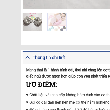
Thông tin chi tiết
Mang thai là 1 hành trình dài, thai nhi càng lớn 
giấc ngủ được ngon hơn giúp con yêu phát triển t
ƯU ĐIỂM:
♥️ Chất liệu vải cao cấp không bám dính vào cơ t
♥️ Gối có đai gắn liền nên mẹ có thể nằm nghiêng t
♥️ Độ nghiêng của thành gối là 30 độ hỗ trợ hiệu