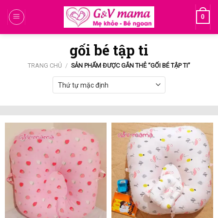
Skip
0
to
content
gối bé tập ti
TRANG CHỦ
/
SẢN PHẨM ĐƯỢC GẮN THẺ “GỐI BÉ TẬP TI”