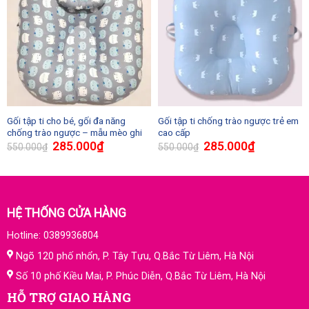
Gối tập ti cho bé, gối đa năng
Gối tập ti chống trào ngược trẻ em
chống trào ngược – mẫu mèo ghi
cao cấp
285.000
₫
285.000
₫
550.000
₫
550.000
₫
HỆ THỐNG CỬA HÀNG
Hotline: 0389936804
Ngõ 120 phố nhổn, P. Tây Tựu, Q.Bắc Từ Liêm, Hà Nội
Số 10 phố Kiều Mai, P. Phúc Diễn, Q.Bắc Từ Liêm, Hà Nội
HỖ TRỢ GIAO HÀNG