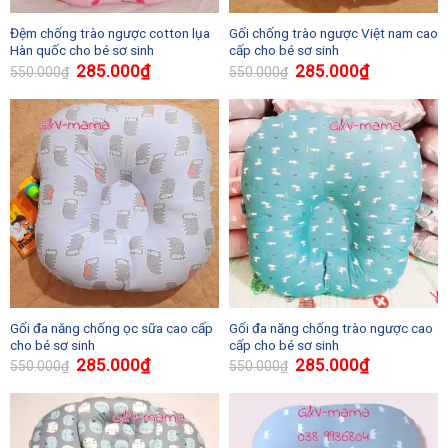
Đệm chống trào ngược cotton lụa
Gối chống trào ngược Việt nam cao
Hàn quốc cho bé sơ sinh
cấp cho bé sơ sinh
285.000
₫
285.000
₫
550.000
₫
550.000
₫
Gối đa năng chống ọc sữa cao cấp
Gối đa năng chống trào ngược cao
cho bé sơ sinh
cấp cho bé sơ sinh
285.000
₫
285.000
₫
550.000
₫
550.000
₫