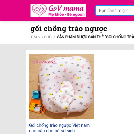
Skip
Tìm
to
kiếm:
content
gối chống trào ngược
TRANG CHỦ
/
SẢN PHẨM ĐƯỢC GẮN THẺ “GỐI CHỐNG TR
Gối chống trào ngược Việt nam
cao cấp cho bé sơ sinh