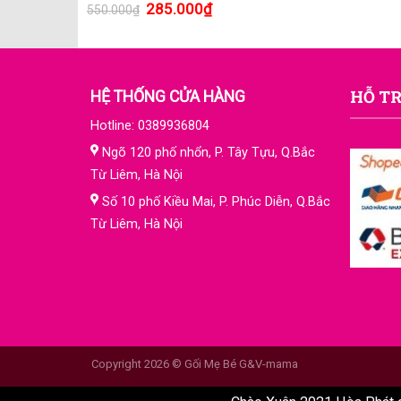
285.000
₫
550.000
₫
HỖ TR
HỆ THỐNG CỬA HÀNG
Hotline: 0389936804
Ngõ 120 phố nhổn, P. Tây Tựu, Q.Bắc
Từ Liêm, Hà Nội
Số 10 phố Kiều Mai, P. Phúc Diễn, Q.Bắc
Từ Liêm, Hà Nội
Copyright 2026 © Gối Mẹ Bé G&V-mama