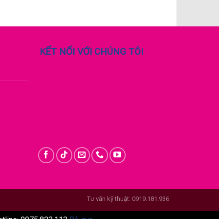
KẾT NỐI VỚI CHÚNG TÔI
Tư vấn kỹ thuật: 0919.181.936