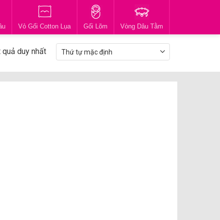
ầu
Vỏ Gối Cotton Lụa
Gối Lõm
Vòng Dâu Tằm
t quả duy nhất