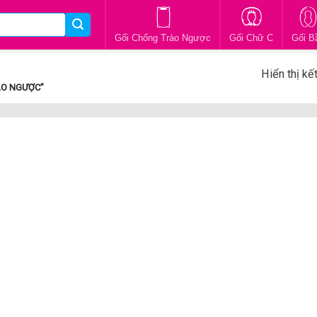
Gối Chống Trào Ngược
Gối Chữ C
Gối B
Hiển thị kế
ÀO NGƯỢC”